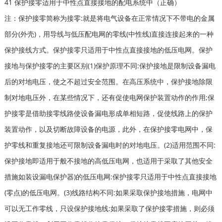
41 保护接零适用于中性点直接接地的配电系统中（正确）
注：保护接零简称为接零:就是将电气设备在正常情况下不带电的金属
部分(外壳)，用导线与低压配电网的零线(中性线)直接连接起来的一种
保护接线方式。保护接零只适用于中性点直接接地的低压电网。保护
接地与保护接零的主要区别(1)保护原理不同:保护接地是限制设备漏电
后的对地电压，使之不超过安全范围。在高压系统中，保护接地除限
制对地电压外，在某些情况下，还有促使电网保护装置动作的作用;保
护接零是借助接零线路使设备漏电形成单相短路，促使线路上的保护
装置动作，以及切断故障设备的电源，此外，在保护接零电网中，保
护零线和重复接地还可限制设备漏电时的对地电压。(2)适用范围不同:
保护接地即适用于般不接地的高低压电网，也适用于采取了其他安全
措施如装设漏电保护器)的低压电网:保护接零只适用于中性点直接接地
(零点)的低压电网。(3)线路结构不同:如果采取保护接地措施，电网中
可以无工作零线，只设保护接地线:如果采取了保护接零措施，则必须